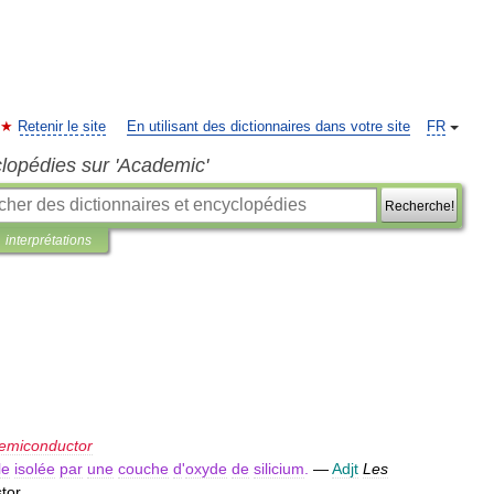
Retenir le site
En utilisant des dictionnaires dans votre site
FR
clopédies sur 'Academic'
Recherche!
interprétations
emiconductor
le
isolée
par
une
couche
d
'
oxyde
de
silicium
.
—
Adjt
Les
stor
.