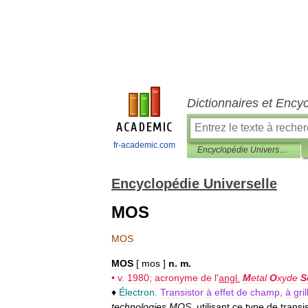
Dictionnaires et Ency
fr-academic.com
Encyclopédie Universelle
Encyclopédie Universelle
MOS
MOS
MOS
[
mos
]
n
.
m
.
•
v
.
1980
;
acronyme
de
l
'
angl
.
M
etal
O
xyde
S
♦
Électron
.
Transistor
à
effet
de
champ
,
à
gril
technologies
MOS
,
utilisant
ce
type
de
transi