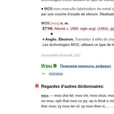
●
MOS
nom
masculin
(
abréviation
de
metal
o
par
une
couche
d
'
oxyde
de
silicium
.
Réalisat
MOS
[
mos
]
n
.
m
.
ÉTYM
.
Attesté
v
.
1980
;
sigle
angl
. (
1964
),
d
❖
♦
Anglic
.
Électron
.
Transistor
à
effet
de
ch
Les
technologies
MOS
,
utilisant
ce
type
de
t
Encyclopédie
Universelle
.
2012
.
Игры ⚽
Поможем написать реферат
morveux
Regardez d'autres dictionnaires:
mos
— mos·cha·tel; mos·chi; mos·chus; mos·
no·mos; oph·thal·mos·co·py; op·is·thod·o·mo
ther·mos; zy·mos·ter·ol; zy·mos·then·ic;…