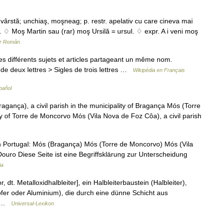
vârstă; unchiaş, moşneag; p. restr. apelativ cu care cineva mai
. ♢ Moş Martin sau (rar) moş Ursilă = ursul. ♢ expr. A i veni moş
ar Român
 différents sujets et articles partageant un même nom.
de deux lettres > Sigles de trois lettres …
Wikipédia en Français
pañol
gança), a civil parish in the municipality of Bragança Mós (Torre
ity of Torre de Moncorvo Mós (Vila Nova de Foz Côa), a civil parish
Portugal: Mós (Bragança) Mós (Torre de Moncorvo) Mós (Vila
uro Diese Seite ist eine Begriffsklärung zur Unterscheidung
ia
t. Metalloxidhalbleiter], ein Halbleiterbaustein (Halbleiter),
pfer oder Aluminium), die durch eine dünne Schicht aus
m… …
Universal-Lexikon