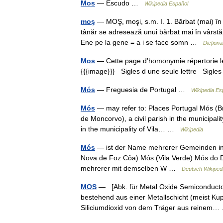
Mos
— Escudo …
Wikipedia Español
moş
— MOŞ, moşi, s.m. I. 1. Bărbat (mai) în 
tânăr se adresează unui bărbat mai în vârstă
Ene pe la gene = a i se face somn …
Dicțion
Mos
— Cette page d’homonymie répertorie les
{{{image}}} Sigles d une seule lettre Sigles 
Mós
— Freguesia de Portugal …
Wikipedia Es
Mós
— may refer to: Places Portugal Mós (Bra
de Moncorvo), a civil parish in the municipal
in the municipality of Vila… …
Wikipedia
Mós
— ist der Name mehrerer Gemeinden in 
Nova de Foz Côa) Mós (Vila Verde) Mós do Do
mehrerer mit demselben W …
Deutsch Wikiped
MOS
— [Abk. für Metal Oxide Semiconductor, d
bestehend aus einer Metallschicht (meist Ku
Siliciumdioxid von dem Träger aus reine