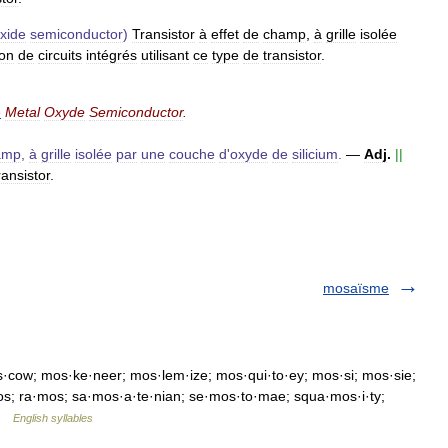
xide
semiconductor
)
Transistor
à
effet
de
champ
,
à
grille
isolée
ion
de
circuits
intégrés
utilisant
ce
type
de
transistor
.
e
Metal
Oxyde
Semiconductor
.
amp
,
à
grille
isolée
par
une
couche
d
'
oxyde
de
silicium
.
—
Adj
.
||
ransistor
.
mosaïsme
cow; mos·ke·neer; mos·lem·ize; mos·qui·to·ey; mos·si; mos·sie;
s; ra·mos; sa·mos·a·te·nian; se·mos·to·mae; squa·mos·i·ty;
 …
English syllables