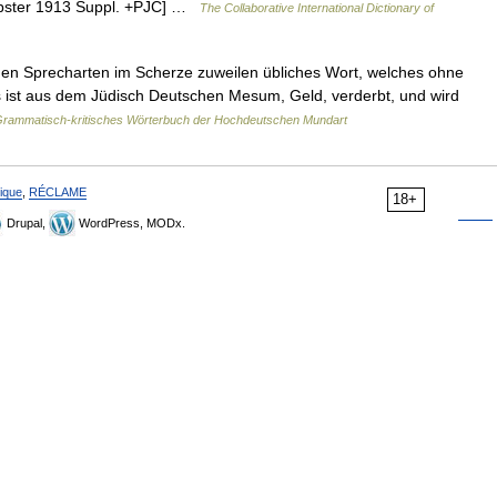
Webster 1913 Suppl. +PJC] …
The Collaborative International Dictionary of
rigen Sprecharten im Scherze zuweilen übliches Wort, welches ohne
Es ist aus dem Jüdisch Deutschen Mesum, Geld, verderbt, und wird
rammatisch-kritisches Wörterbuch der Hochdeutschen Mundart
ique
,
RÉCLAME
18+
Drupal,
WordPress, MODx.