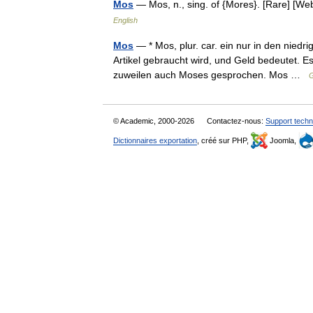
Mos
— Mos, n., sing. of {Mores}. [Rare] [
English
Mos
— * Mos, plur. car. ein nur in den nied
Artikel gebraucht wird, und Geld bedeutet. 
zuweilen auch Moses gesprochen. Mos …
G
© Academic, 2000-2026
Contactez-nous:
Support techn
Dictionnaires exportation
, créé sur PHP,
Joomla,